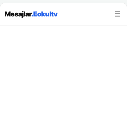
Mesajlar
.Eokultv
☰