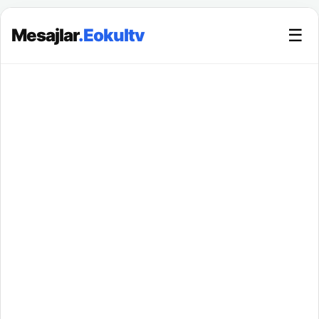
Mesajlar
.Eokultv
☰