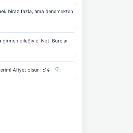
temek biraz fazla, ama denemekten
ı girmen dileğiyle! Not: Borçlar
lerim! Afiyet olsun! 🦃🥳