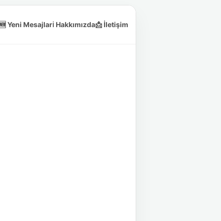
🆕 Yeni Mesajlar
ℹ️ Hakkımızda
📩 İletişim