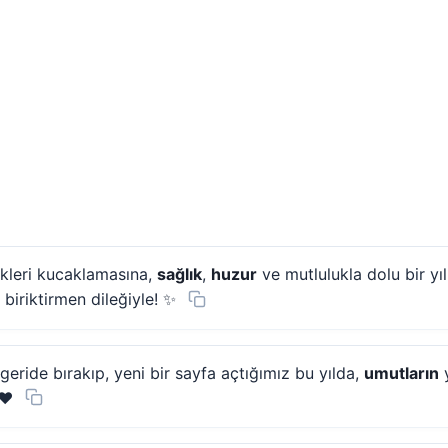
kleri kucaklamasına,
sağlık
,
huzur
ve mutlulukla dolu bir yıl
 biriktirmen dileğiyle! ✨
eride bırakıp, yeni bir sayfa açtığımız bu yılda,
umutların
y
❤️