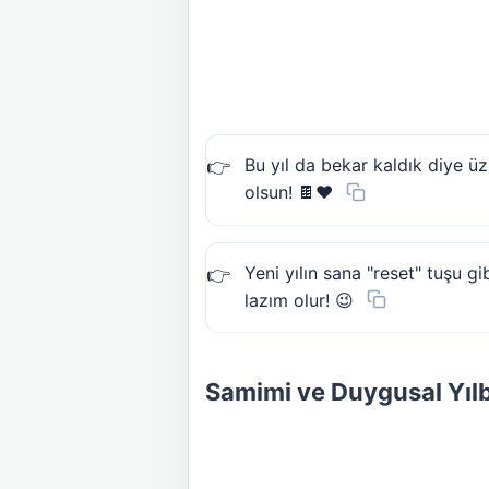
Bu yıl da bekar kaldık diye üz
olsun! 🍫❤️
Yeni yılın sana "reset" tuşu 
lazım olur! 😉
Samimi ve Duygusal Yılb