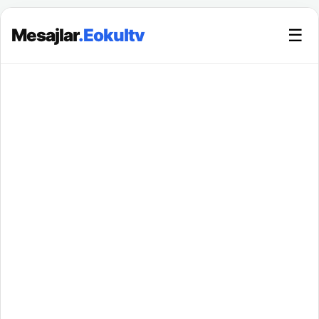
Mesajlar
.Eokultv
☰