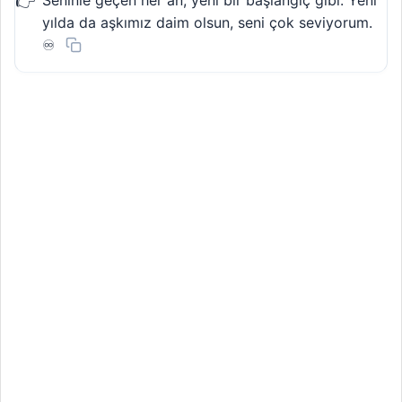
Seninle geçen her an, yeni bir başlangıç gibi. Yeni
yılda da aşkımız daim olsun, seni çok seviyorum.
♾️