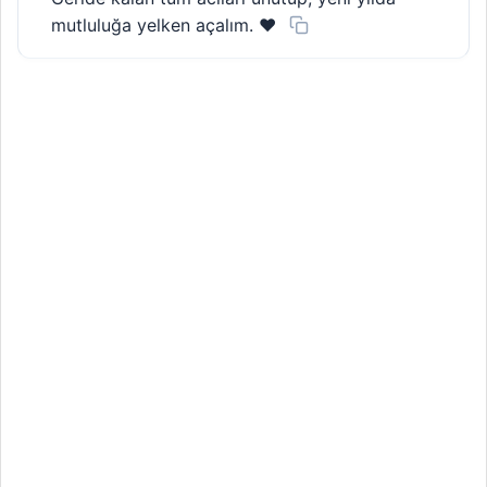
mutluluğa yelken açalım. ❤️