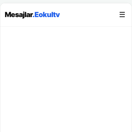
Mesajlar
.Eokultv
☰