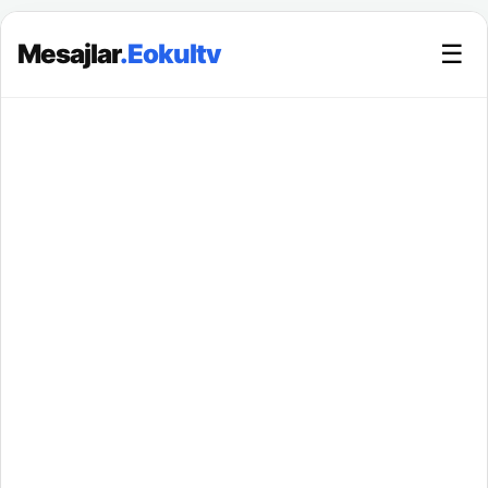
Mesajlar
.Eokultv
☰