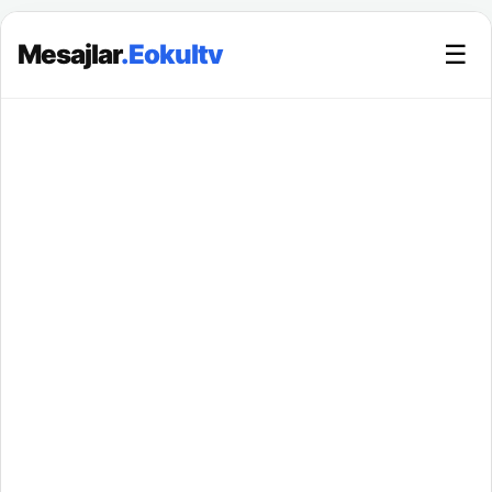
Mesajlar
.Eokultv
☰