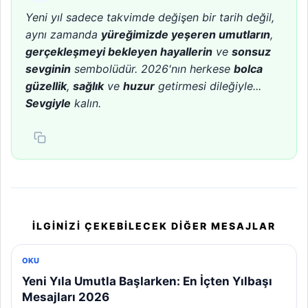
Yeni yıl sadece takvimde değişen bir tarih değil,
aynı zamanda
yüreğimizde yeşeren umutların
,
gerçekleşmeyi bekleyen hayallerin
ve
sonsuz
sevginin
sembolüdür. 2026'nın herkese
bolca
güzellik
,
sağlık
ve
huzur
getirmesi dileğiyle...
Sevgiyle
kalın.
İLGINIZI ÇEKEBILECEK DIĞER MESAJLAR
OKU
Yeni Yıla Umutla Başlarken: En İçten Yılbaşı
Mesajları 2026