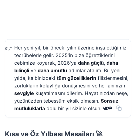
Her yeni yıl, bir önceki yılın üzerine inşa ettiğimiz
tecrübelerle gelir. 2025'in bize öğrettiklerini
cebimize koyarak, 2026'ya
daha güçlü
,
daha
bilinçli
ve
daha umutlu
adımlar atalım. Bu yeni
yılda, kalbinizdeki
tüm güzelliklerin
filizlenmesini,
zorlukların kolaylığa dönüşmesini ve her anınızın
sevgiyle
kuşatılmasını dilerim. Hayatınızdan neşe,
yüzünüzden tebessüm eksik olmasın.
Sonsuz
mutluluklarla
dolu bir yıl sizinle olsun. 🕊️🌹
Kısa ve Öz Yılbaşı Mesajları 🚀