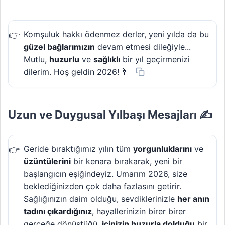
Komşuluk hakkı ödenmez derler, yeni yılda da bu
güzel bağlarımızın
devam etmesi dileğiyle...
Mutlu,
huzurlu
ve
sağlıklı
bir yıl geçirmenizi
dilerim. Hoş geldin 2026! 🥂
Uzun ve Duygusal Yılbaşı Mesajları ✍️
Geride bıraktığımız yılın tüm
yorgunluklarını
ve
üzüntülerini
bir kenara bırakarak, yeni bir
başlangıcın eşiğindeyiz. Umarım 2026, size
beklediğinizden çok daha fazlasını getirir.
Sağlığınızın daim olduğu, sevdiklerinizle
her anın
tadını çıkardığınız
, hayallerinizin birer birer
gerçeğe dönüştüğü,
içinizin huzurla dolduğu
bir