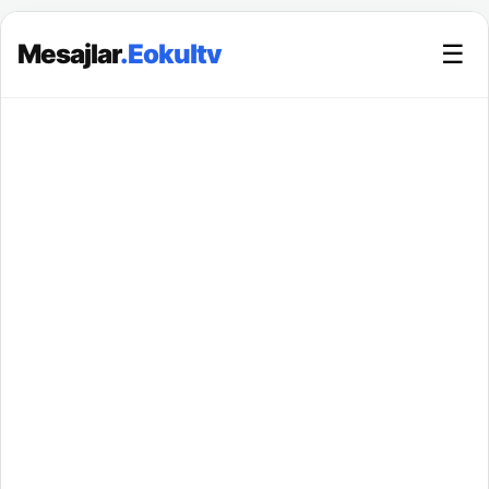
Mesajlar
.Eokultv
☰