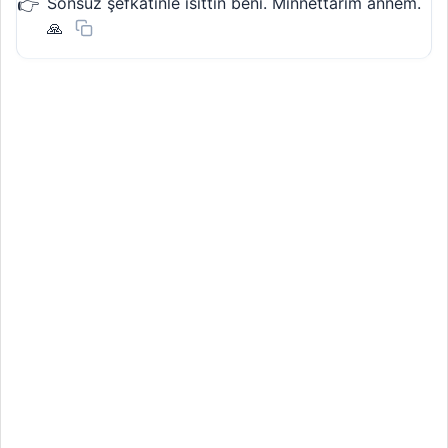
Sonsuz şefkatinle ısıttın beni. Minnettarım annem.
🙏