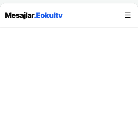
Mesajlar
.Eokultv
☰