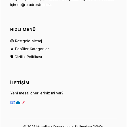
için doğru adrestesiniz.
HIZLI MENÜ
🎲 Rastgele Mesaj
🔥 Popüler Kategoriler
🛡️ Gizlilik Politikası
İLETIŞIM
Yeni mesaj önerileriniz mi var?
📧
💼
📌
© 2026 Mesajlar - Duygularınızı Kelimelere Dökün.