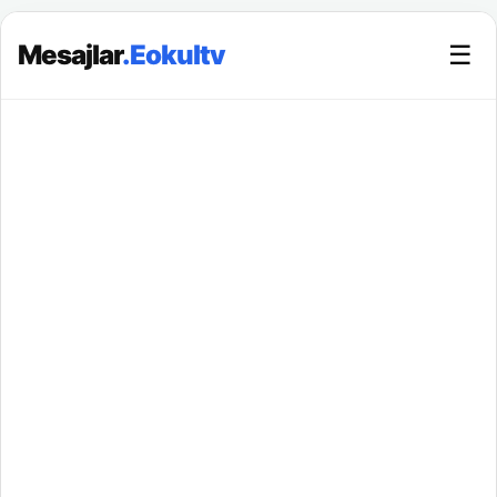
Mesajlar
.Eokultv
☰