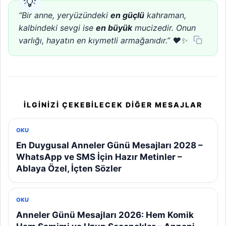
“Bir anne, yeryüzündeki
en güçlü
kahraman,
kalbindeki sevgi ise
en büyük
mucizedir. Onun
varlığı, hayatın en kıymetli armağanıdır.” ❤️✨
İLGINIZI ÇEKEBILECEK DIĞER MESAJLAR
OKU
En Duygusal Anneler Günü Mesajları 2028 –
WhatsApp ve SMS İçin Hazır Metinler –
Ablaya Özel, İçten Sözler
OKU
Anneler Günü Mesajları 2026: Hem Komik