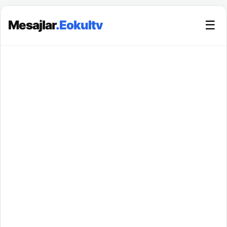
Mesajlar
.Eokultv
☰