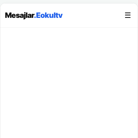
Mesajlar
.Eokultv
☰