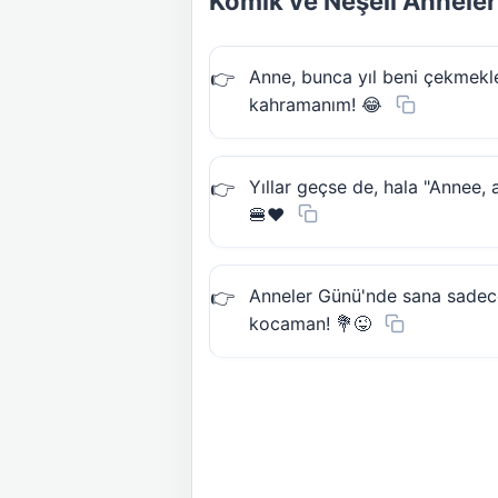
Komik ve Neşeli Anneler
Anne, bunca yıl beni çekmekle
kahramanım! 😂
Yıllar geçse de, hala "Annee, 
🍔❤️
Anneler Günü'nde sana sadece 
kocaman! 💐😜