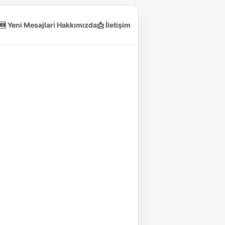
🆕 Yeni Mesajlar
ℹ️ Hakkımızda
📩 İletişim