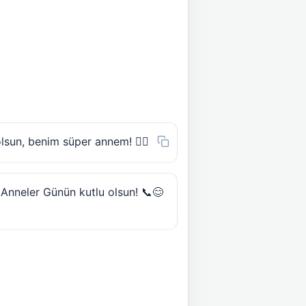
lsun, benim süper annem! 🦸‍♀️
 Anneler Günün kutlu olsun! 📞😊