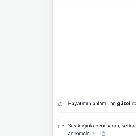
Hayatımın anlamı, en
güzel
re
Sıcaklığınla beni saran, şefk
annemsin! ✨