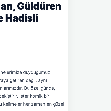
nan, Güldüren
e Hadisli
 annelerimize duyduğumuz
yaya getiren değil, aynı
larımızdır. Bu özel günde,
kiştirir. İster komik bir
ğru kelimeler her zaman en güzel