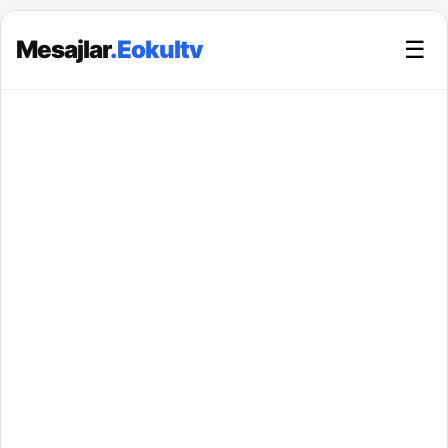
Mesajlar
.Eokultv
☰