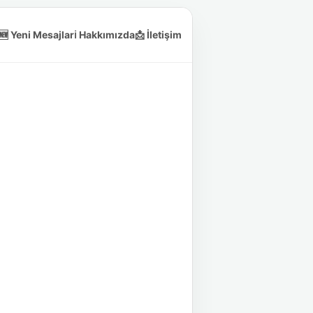
🆕 Yeni Mesajlar
ℹ️ Hakkımızda
📩 İletişim