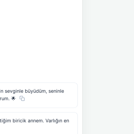
in sevginle büyüdüm, seninle
rum. 🌟
ğim biricik annem. Varlığın en