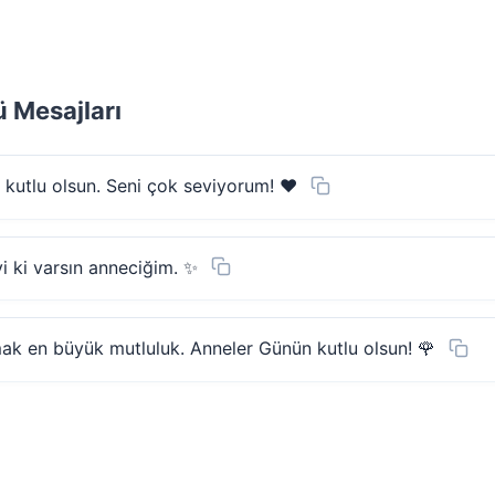
 Mesajları
utlu olsun. Seni çok seviyorum! ❤️
İyi ki varsın anneciğim. ✨
mak en büyük mutluluk. Anneler Günün kutlu olsun! 🌹