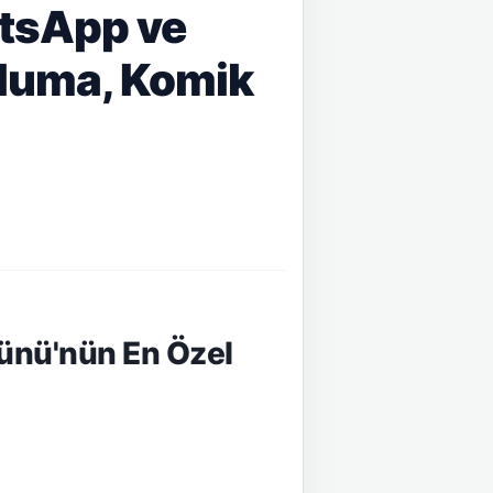
atsApp ve
ğluma, Komik
Günü'nün En Özel