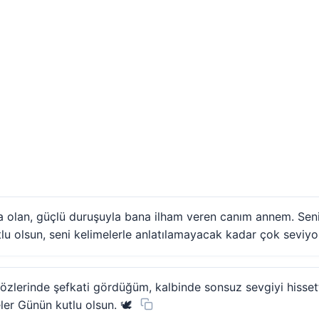
 olan, güçlü duruşuyla bana ilham veren canım annem. Sen
u olsun, seni kelimelerle anlatılamayacak kadar çok seviyo
lerinde şefkati gördüğüm, kalbinde sonsuz sevgiyi hissetti
eler Günün kutlu olsun. 🕊️