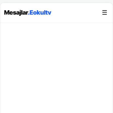
Mesajlar
.Eokultv
☰