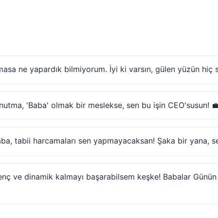
masa ne yapardık bilmiyorum. İyi ki varsın, gülen yüzün hiç 
nutma, 'Baba' olmak bir meslekse, sen bu işin CEO'susun! 
ba, tabii harcamaları sen yapmayacaksan! Şaka bir yana, s
enç ve dinamik kalmayı başarabilsem keşke! Babalar Günün k