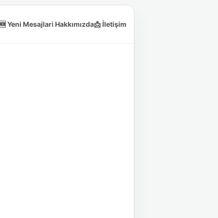
🆕 Yeni Mesajlar
ℹ️ Hakkımızda
📩 İletişim