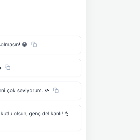
solmasın! 😂

eni çok seviyorum. 💸
utlu olsun, genç delikanlı! 💪