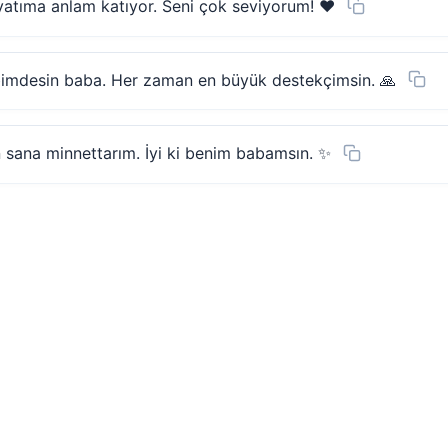
yatıma anlam katıyor. Seni çok seviyorum! ❤️
imdesin baba. Her zaman en büyük destekçimsin. 🙏
n sana minnettarım. İyi ki benim babamsın. ✨