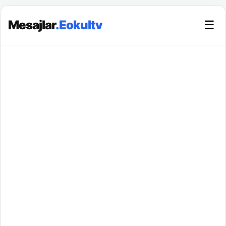
Mesajlar
.Eokultv
☰