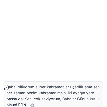
Baba, biliyorum süper kahramanlar uçabilir ama sen
her zaman benim kahramanımsın, iki ayağın yere
bassa da! Seni çok seviyorum, Babalar Günün kutlu
olsun! 🦸‍♂️🌟