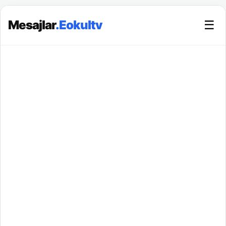
Mesajlar
.Eokultv
☰