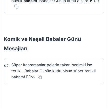
büyük
şansım
. Babalar Günün kutlu olsun! 👨‍👧‍👦
Komik ve Neşeli Babalar Günü
Mesajları
Süper kahramanlar pelerin takar, benimki ise
terlik... Babalar Günün kutlu olsun süper terlikli
babam! 🦸‍♂️🩴