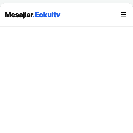
Mesajlar
.Eokultv
☰