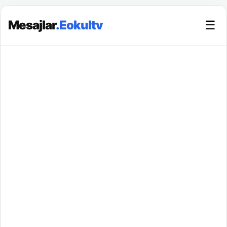
Mesajlar
.Eokultv
☰