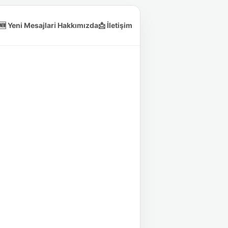
🆕 Yeni Mesajlar
ℹ️ Hakkımızda
📩 İletişim