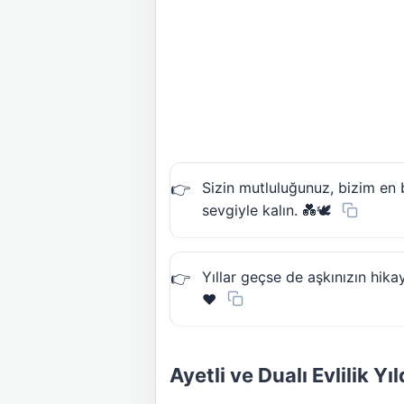
Sizin mutluluğunuz, bizim en 
sevgiyle kalın. 💑🕊️
Yıllar geçse de aşkınızın hik
❤️
Ayetli ve Dualı Evlilik 