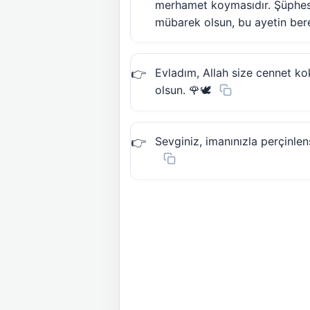
merhamet koymasıdır. Şüphesiz
mübarek olsun, bu ayetin bere
Evladım, Allah size cennet kok
olsun. 🌹🕊️
Sevginiz, imanınızla perçinle