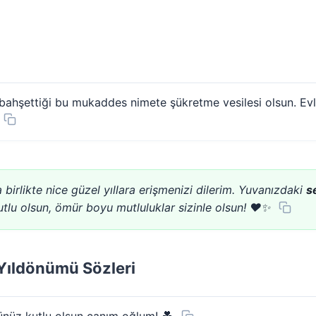
re bahşettiği bu mukaddes nimete şükretme vesilesi olsun. Ev
birlikte nice güzel yıllara erişmenizi dilerim. Yuvanızdaki
s
utlu olsun, ömür boyu mutluluklar sizinle olsun! ❤️✨
k Yıldönümü Sözleri