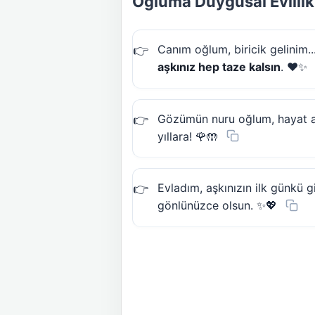
Oğluma Duygusal Evlilik
Canım oğlum, biricik gelinim...
aşkınız hep taze kalsın
. ❤️✨
Gözümün nuru oğlum, hayat arka
yıllara! 🌹🤲
Evladım, aşkınızın ilk günkü 
gönlünüzce olsun. ✨💖