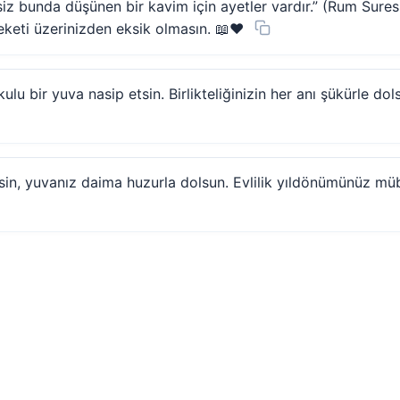
 bunda düşünen bir kavim için ayetler vardır.” (Rum Suresi,
keti üzerinizden eksik olmasın. 📖❤️
ulu bir yuva nasip etsin. Birlikteliğinizin her anı şükürle do
nsin, yuvanız daima huzurla dolsun. Evlilik yıldönümünüz müb