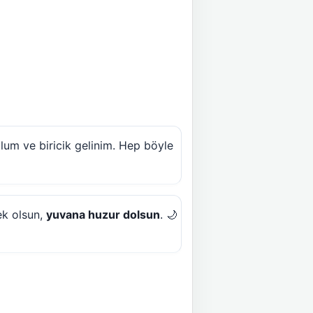
lum ve biricik gelinim. Hep böyle
ek olsun,
yuvana huzur dolsun
. 🌙