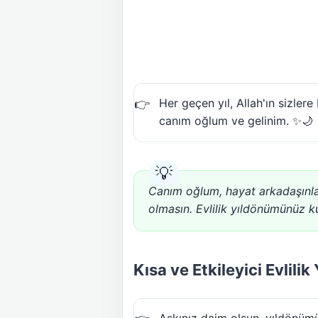
Her geçen yıl, Allah'ın sizle
canım oğlum ve gelinim. ✨🌙
Canım oğlum, hayat arkadaşınla 
olmasın. Evlilik yıldönümünüz k
Kısa ve Etkileyici Evlili