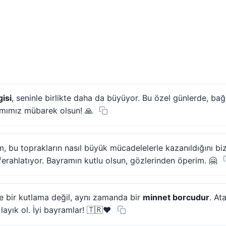
isi
, seninle birlikte daha da büyüyor. Bu özel günlerde, bağ
amımız mübarek olsun! 🙏
m, bu toprakların nasıl büyük mücadelelerle kazanıldığını biz
ferahlatıyor. Bayramın kutlu olsun, gözlerinden öperim. 🤗
e bir kutlama değil, aynı zamanda bir
minnet borcudur
. At
layık ol. İyi bayramlar! 🇹🇷❤️