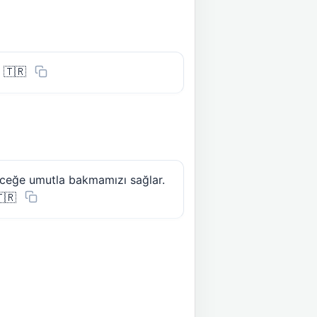
 🇹🇷
leceğe umutla bakmamızı sağlar.
🇹🇷