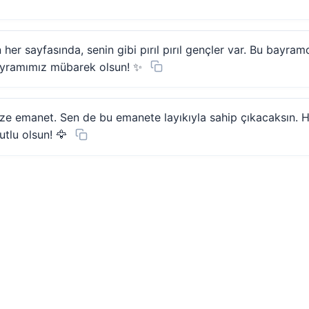
 her sayfasında, senin gibi pırıl pırıl gençler var. Bu bayra
ayramımız mübarek olsun! ✨
ize emanet. Sen de bu emanete layıkıyla sahip çıkacaksın. He
utlu olsun! 🦅