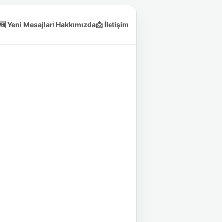
🆕 Yeni Mesajlar
ℹ️ Hakkımızda
📩 İletişim