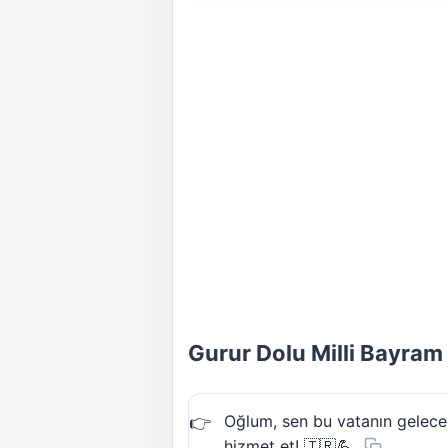
Gurur Dolu Milli Bayram
Oğlum, sen bu vatanın gelece
hizmet et! 🇹🇷💪